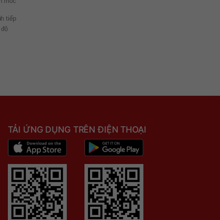
ẩm mốc
h tiếp
 độ
TẢI ỨNG DỤNG TRÊN ĐIỆN THOẠI