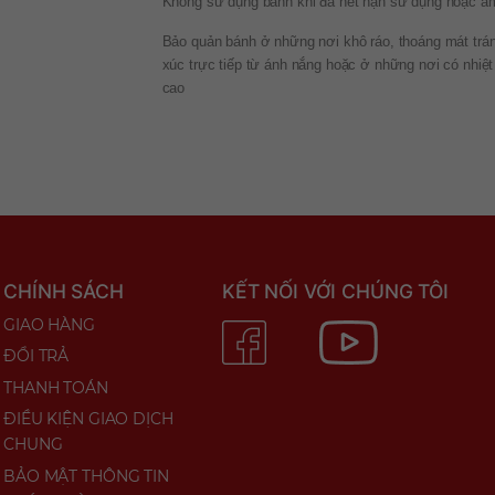
Không sử dụng bánh khi đã hết hạn sử dụng hoặc 
Bảo quản bánh ở những nơi khô ráo, thoáng mát trán
xúc trực tiếp từ ánh nắng hoặc ở những nơi có nhiệt
cao
CHÍNH SÁCH
KẾT NỐI VỚI CHÚNG TÔI
GIAO HÀNG
ĐỔI TRẢ
THANH TOÁN
ĐIỀU KIỆN GIAO DỊCH
CHUNG
BẢO MẬT THÔNG TIN