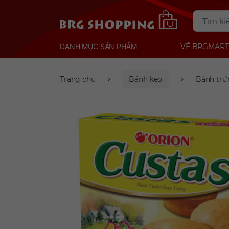
DANH MỤC SẢN PHẨM
VỀ BRGMART
Trang chủ
Bánh kẹo
Bánh trứ