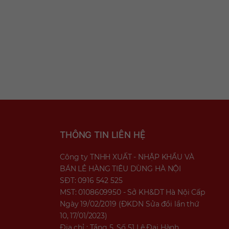
THÔNG TIN LIÊN HỆ
Công ty TNHH XUẤT - NHẬP KHẨU VÀ
BÁN LẺ HÀNG TIÊU DÙNG HÀ NỘI
SĐT: 0916 542 525
MST: 0108609950 - Sở KH&DT Hà Nội Cấp
Ngày 19/02/2019 (ĐKDN Sửa đổi lần thứ
10, 17/01/2023)
Địa chỉ : Tầng 5, Số 51 Lê Đại Hành