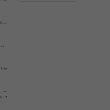
ệt vời
i cơn
 hiệu
sự xâm
ây hại