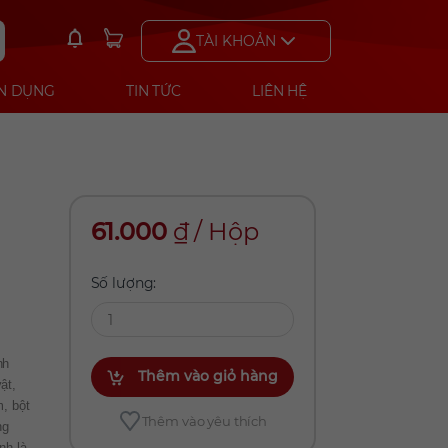
TÀI KHOẢN
N DỤNG
TIN TỨC
LIÊN HỆ
61.000
₫
/
Hộp
Số lượng:
nh
Thêm vào giỏ hàng
ật,
, bột
Thêm vào yêu thích
ng
nh là