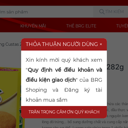
TÌM KIẾM
KHUYẾN MÃI
THẺ BRG ELITE
TUYỂ
THỎA THUẬN NGƯỜI DÙNG
×
ng Custas 282g
Danh mục:
Bánh kẹo
Xin kính mời quý khách xem
Bánh trứng Custas 282g
"
Quy định về điều khoản và
Mã sản phẩm:
2001060716
điều kiện giao dịch
" của BRG
Shoping và Đăng ký tài
khoản mua sắm
Bánh kem trứng hộp 12 cái x 23.5g có chứa các thà
phần dinh dưỡng như sau: Trứng, bột mì, dầu thực v
TRÂN TRỌNG CẢM ƠN QUÝ KHÁCH
chất béo thực vật, chất giữ ẩm, bột sữa nguyên kem
lòng đỏ trứng,.. bổ sung dưỡng chất và cung cấp nă
lượng cho cơ thể. Lượng calo chứa trong 1 chiếc bá