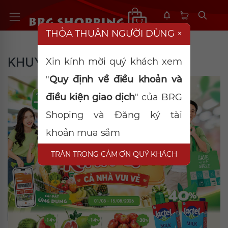
THỎA THUẬN NGƯỜI DÙNG
×
KHUYẾN MÃI
Xin kính mời quý khách xem
"
Quy định về điều khoản và
điều kiện giao dịch
" của BRG
Shoping và Đăng ký tài
khoản mua sắm
TRÂN TRỌNG CẢM ƠN QUÝ KHÁCH