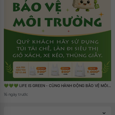
💚💚💚 LIFE IS GREEN - CÙNG HÀNH ĐỘNG BẢO VỆ MÔI...
16 ngày trước
Chúng tôi đề xuất