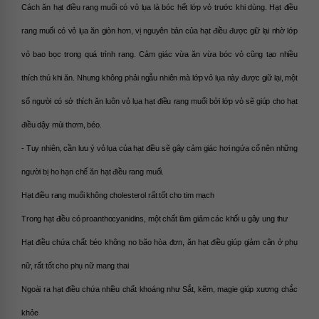
Cách ăn hạt điều rang muối có vỏ lụa là bóc hết lớp vỏ trước khi dùng. Hạt điều 
rang muối có vỏ lụa ăn giòn hơn, vị nguyên bản của hạt điều được giữ lại nhờ lớp 
vỏ bao bọc trong quá trình rang. Cảm giác vừa ăn vừa bóc vỏ cũng tạo nhiều 
thích thú khi ăn. Nhưng không phải ngẫu nhiên mà lớp vỏ lụa này được giữ lại, một 
số người có sở thích ăn luôn vỏ lụa hạt điều rang muối bởi lớp vỏ sẽ giúp cho hạt 
điều dậy mùi thơm, béo.
- Tuy nhiên, cần lưu ý vỏ lụa của hạt điều sẽ gây cảm giác hơi ngứa cổ nên những 
người bị ho hạn chế ăn hạt điều rang muối.
Hạt điều rang muối không cholesterol rất tốt cho tim mạch
Trong hạt điều có proanthocyanidins, một chất làm giảm các khối u gây ung thư
Hạt điều chứa chất béo không no bão hòa đơn, ăn hạt điều giúp giảm cân ở phụ 
nữ, rất tốt cho phụ nữ mang thai
Ngoài ra hạt điều chứa nhiều chất khoáng như Sắt, kẽm, magie giúp xương chắc 
khỏe