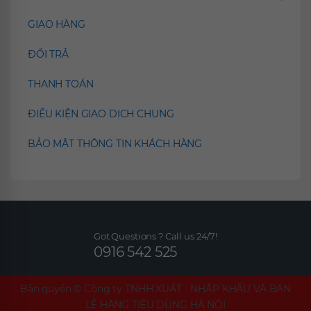
GIAO HÀNG
ĐỔI TRẢ
THANH TOÁN
ĐIỀU KIỆN GIAO DỊCH CHUNG
BẢO MẬT THÔNG TIN KHÁCH HÀNG
Got Questions ? Call us 24/7!
0916 542 525
Bản quyền ©
Công ty TNHH XUẤT - NHẬP KHẨU VÀ BÁN
LẺ HÀNG TIÊU DÙNG HÀ NỘI