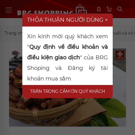
THỎA THUẬN NGƯỜI DÙNG
×
Trang chủ
Thạch-Hạt-Snack
Hạt điều rang muối cả vỏ 
Xin kính mời quý khách xem
"
Quy định về điều khoản và
điều kiện giao dịch
" của BRG
Shoping và Đăng ký tài
khoản mua sắm
TRÂN TRỌNG CẢM ƠN QUÝ KHÁCH