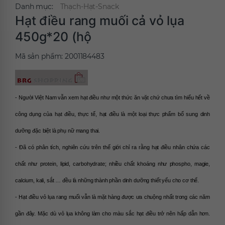
Danh mục:
Thạch-Hạt-Snack
Hạt điều rang muối cả vỏ lụa
450g*20 (hộ
Mã sản phẩm:
2001184483
- Người Việt Nam vẫn xem hạt điều như một thức ăn vặt chứ chưa tìm hiểu hết về 
công dụng của hạt điều, thực tế, hạt điều là một loại thực phẩm bổ sung dinh 
dưỡng đặc biệt là phụ nữ mang thai.
- Đã có phân tích, nghiên cứu trên thế giới chỉ ra rằng hạt điều nhân chứa các 
chất như protein, lipid, carbohydrate; nhiều chất khoáng như phospho, magie, 
calcium, kali, sắt … đều là những thành phần dinh dưỡng thiết yếu cho cơ thể.
- Hạt điều vỏ lụa rang muối vẫn là mặt hàng được ưa chuộng nhất trong các năm 
gần đây. Mặc dù vỏ lụa không làm cho màu sắc hạt điều trở nên hấp dẫn hơn. 