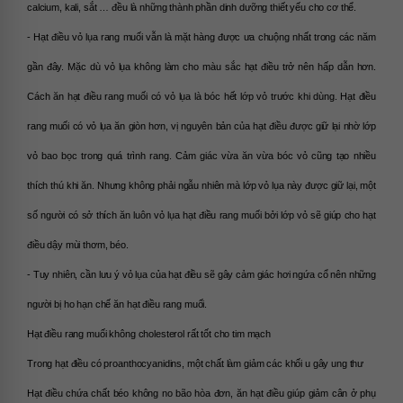
calcium, kali, sắt … đều là những thành phần dinh dưỡng thiết yếu cho cơ thể.
- Hạt điều vỏ lụa rang muối vẫn là mặt hàng được ưa chuộng nhất trong các năm 
gần đây. Mặc dù vỏ lụa không làm cho màu sắc hạt điều trở nên hấp dẫn hơn. 
Cách ăn hạt điều rang muối có vỏ lụa là bóc hết lớp vỏ trước khi dùng. Hạt điều 
rang muối có vỏ lụa ăn giòn hơn, vị nguyên bản của hạt điều được giữ lại nhờ lớp 
vỏ bao bọc trong quá trình rang. Cảm giác vừa ăn vừa bóc vỏ cũng tạo nhiều 
thích thú khi ăn. Nhưng không phải ngẫu nhiên mà lớp vỏ lụa này được giữ lại, một 
số người có sở thích ăn luôn vỏ lụa hạt điều rang muối bởi lớp vỏ sẽ giúp cho hạt 
điều dậy mùi thơm, béo.
- Tuy nhiên, cần lưu ý vỏ lụa của hạt điều sẽ gây cảm giác hơi ngứa cổ nên những 
người bị ho hạn chế ăn hạt điều rang muối.
Hạt điều rang muối không cholesterol rất tốt cho tim mạch
Trong hạt điều có proanthocyanidins, một chất làm giảm các khối u gây ung thư
Hạt điều chứa chất béo không no bão hòa đơn, ăn hạt điều giúp giảm cân ở phụ 