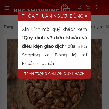
THỎA THUẬN NGƯỜI DÙNG
×
Trang chủ
Thạch-Hạt-Snack
Hạt điều vỏ lụa rang muố
Xin kính mời quý khách xem
"
Quy định về điều khoản và
điều kiện giao dịch
" của BRG
Shoping và Đăng ký tài
khoản mua sắm
TRÂN TRỌNG CẢM ƠN QUÝ KHÁCH