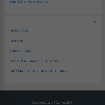
Giấy, bông, đồ gia dụng
Chính sách
GIAO HÀNG
ĐỔI TRẢ
THANH TOÁN
ĐIỀU KIỆN GIAO DỊCH CHUNG
BẢO MẬT THÔNG TIN KHÁCH HÀNG
Got Questions ? Call us 24/7!