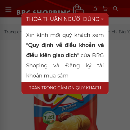
THỎA THUẬN NGƯỜI DÙNG
×
Trang chủ
Thạch-Hạt-Snack
Snack Ostar kim chi Big 
Xin kính mời quý khách xem
"
Quy định về điều khoản và
điều kiện giao dịch
" của BRG
Shoping và Đăng ký tài
khoản mua sắm
TRÂN TRỌNG CẢM ƠN QUÝ KHÁCH