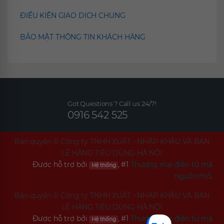
ĐIỀU KIỆN GIAO DỊCH CHUNG
BẢO MẬT THÔNG TIN KHÁCH HÀNG
Got Questions ? Call us 24/7!
0916 542 525
Bản quyền ©
Công ty TNHH XUẤT - NHẬP KHẨU VÀ BÁN
LẺ HÀNG TIÊU DÙNG HÀ NỘI
Được hỗ trợ bởi
, #1
Thương mại điện tử mã
Hệ thống
nguồn mở
.
Bản quyền ©
Công ty TNHH XUẤT - NHẬP KHẨU VÀ BÁN
LẺ HÀNG TIÊU DÙNG HÀ NỘI
Được hỗ trợ bởi
, #1
Thương mại điện tử mã
Hệ thống