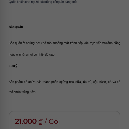
Quốc khiến cho người tiêu dùng càng ăn càng mê.
Bảo quản
Bảo quản ở những nơi khô ráo, thoáng mát tránh tiếp xúc trực tiếp với ánh nắng 
hoặc ở những nơi có nhiệt độ cao 
Lưu ý
Sản phẩm có chứa các thành phần dị ứng như sữa, lúa mì, đậu nành, cá và có 
thể chứa trứng, tôm.
21.000
₫
/
Gói