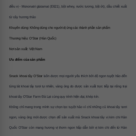
điều vị - Mononatri glutamat (E621), bột whey, nước tương, bột ớt), dầu chiết xuất 
từ cây hương thảo
Khuyên dùng: Không dùng cho người dị ứng các thành phần sản phẩm
Thương hiệu: O'Star (Hàn Quốc)
Nơi sản xuất: Việt Nam
Ưu điểm của sản phẩm 
Snack khoai tây O’Star
 luôn được mọi người yêu thích bởi độ ngon tuyệt hảo đến 
từng lát khoai tây tươi tự nhiên, vàng óng do được sản xuất trực tiếp tại nông trại 
khoai tây O'Star Farm Đà Lạt cùng quy trình hiện đại, khép kín.
Không chỉ mang trong mình sự chọn lọc tuyệt hảo vì chỉ những củ khoai tây tươi 
ngon, vàng óng mới được chọn để sản xuất mà Snack khoai tây vị kim chi Hàn 
Quốc O'Star còn mang hương vị thơm ngon hấp dẫn bởi vị kim chi đến từ Hàn 