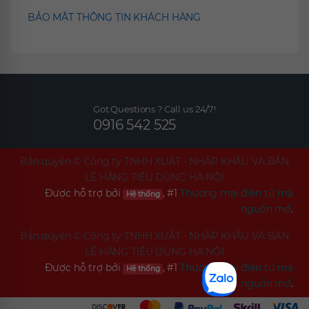
BẢO MẬT THÔNG TIN KHÁCH HÀNG
Got Questions ? Call us 24/7!
0916 542 525
Bản quyền ©
Công ty TNHH XUẤT - NHẬP KHẨU VÀ BÁN
LẺ HÀNG TIÊU DÙNG HÀ NỘI
Được hỗ trợ bởi
, #1
Thương mại điện tử mã
Hệ thống
nguồn mở
.
Bản quyền ©
Công ty TNHH XUẤT - NHẬP KHẨU VÀ BÁN
LẺ HÀNG TIÊU DÙNG HÀ NỘI
Được hỗ trợ bởi
, #1
Thương mại điện tử mã
Hệ thống
nguồn mở
.