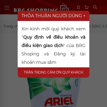
THỎA THUẬN NGƯỜI DÙNG
×
Trang chủ
Tẩy rửa, khử mùi
ARIEL Nước Giặt 3.6KG X 
Xin kính mời quý khách xem
"
Quy định về điều khoản và
điều kiện giao dịch
" của BRG
Shoping và Đăng ký tài
khoản mua sắm
TRÂN TRỌNG CẢM ƠN QUÝ KHÁCH