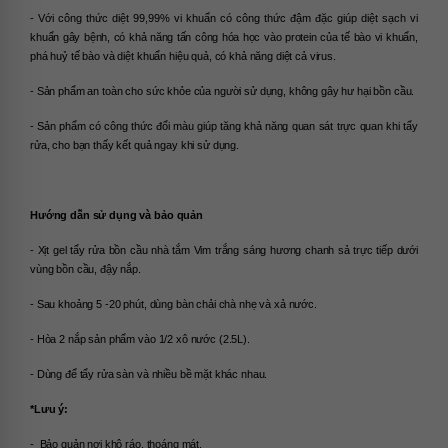
- Với công thức diệt 99,99% vi khuẩn có công thức đậm đặc giúp diệt sạch vi 
khuẩn gây bệnh, có khả năng tấn công hóa học vào protein của tế bào vi khuẩn, 
phá huỷ tế bào và diệt khuẩn hiệu quả, có khả năng diệt cả virus.
- Sản phẩm an toàn cho sức khỏe của người sử dụng, không gây hư hại bồn cầu.
- Sản phẩm có công thức đổi màu giúp tăng khả năng quan sát trực quan khi tẩy 
rửa, cho bạn thấy kết quả ngay khi sử dụng.
Hướng dẫn sử dụng và bảo quản
- Xịt gel tẩy rửa bồn cầu nhà tắm Vim trắng sáng hương chanh sả trực tiếp dưới 
vùng bồn cầu, đậy nắp.
- Sau khoảng 5 -20 phút, dùng bàn chải chà nhẹ và xả nước.
- Hòa 2 nắp sản phẩm vào 1/2 xô nước (2.5L).
- Dùng để tẩy rửa sàn và nhiều bề mặt khác nhau.
*Lưu ý:
-  Bảo quản nơi khô ráo, thoáng mát.