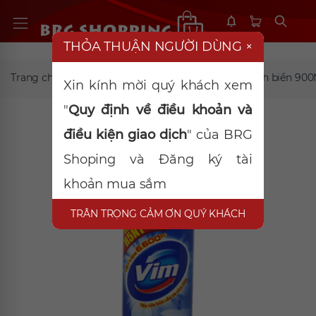
THỎA THUẬN NGƯỜI DÙNG
×
Trang chủ
Tẩy rửa, khử mùi
VIM TOILET xanh biển 90
Xin kính mời quý khách xem
"
Quy định về điều khoản và
điều kiện giao dịch
" của BRG
Shoping và Đăng ký tài
khoản mua sắm
TRÂN TRỌNG CẢM ƠN QUÝ KHÁCH