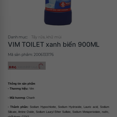
Danh mục:
Tẩy rửa, khử mùi
VIM TOILET xanh biển 900ML
Mã sản phẩm:
2006133176
Thông tin sản phẩm
- Thương hiệu: 
Vim
- Mùi hương: 
Chanh
- Thành phần: 
Sodium Hypochlorite, Sodium Hydroxide, Lauric acid, Sodium 
Silicate, Amine Oxide, Sodium Lauryl Ether Sulfate, Sodium Metaperiodate, nước, 
chất thơm, Cl742