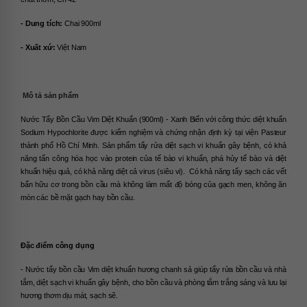
- Dung tích: 
Chai 900ml
- Xuất xứ:
 Việt Nam
Mô tả sản phẩm
Nước Tẩy Bồn Cầu Vim Diệt Khuẩn (900ml) - Xanh Biển với công thức diệt khuẩn 
Sodium Hypochlorite được kiểm nghiệm và chứng nhận định kỳ tại viện Pasteur 
thành phố Hồ Chí Minh. Sản phẩm tẩy rửa diệt sạch vi khuẩn gây bệnh, có khả 
năng tấn công hóa học vào protein của tế bào vi khuẩn, phá hủy tế bào và diệt 
khuẩn hiệu quả, có khả năng diệt cả virus (siêu vi).  Có khả năng tẩy sạch các vết 
bẩn hữu cơ trong bồn cầu mà không làm mất độ bóng của gạch men, không ăn 
mòn các bề mặt gạch hay bồn cầu. 
Đặc điểm công dụng
- Nước tẩy bồn cầu Vim diệt khuẩn hương chanh sả giúp tẩy rửa bồn cầu và nhà 
tắm, diệt sạch vi khuẩn gây bệnh, cho bồn cầu và phòng tắm trắng sáng và lưu lại 
hương thơm dịu mát, sạch sẽ.