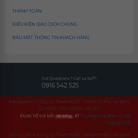
THANH TOÁN
ĐIỀU KIỆN GIAO DỊCH CHUNG
BẢO MẬT THÔNG TIN KHÁCH HÀNG
Got Questions ? Call us 24/7!
0916 542 525
Bản quyền ©
Công ty TNHH XUẤT - NHẬP KHẨU VÀ BÁN
LẺ HÀNG TIÊU DÙNG HÀ NỘI
Được hỗ trợ bởi
, #1
Thương mại điện tử mã
Hệ thống
nguồn mở
.
Bản quyền ©
Công ty TNHH XUẤT - NHẬP KHẨU VÀ BÁN