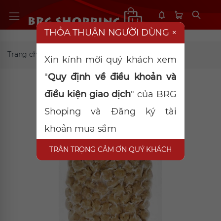
THỎA THUẬN NGƯỜI DÙNG
×
Trang chủ
TP đông lạnh
Bò viên 500gr
Xin kính mời quý khách xem
"
Quy định về điều khoản và
điều kiện giao dịch
" của BRG
Shoping và Đăng ký tài
khoản mua sắm
TRÂN TRỌNG CẢM ƠN QUÝ KHÁCH