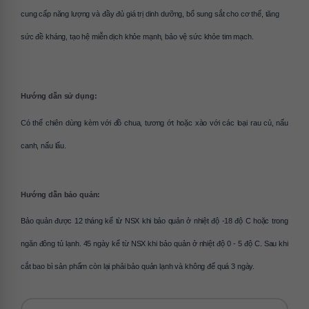
cung cấp năng lượng và đầy đủ giá trị dinh dưỡng, bổ sung sắt cho cơ thể, tăng 
sức đề kháng, tạo hệ miễn dịch khỏe mạnh, bảo vệ sức khỏe tim mạch.
Hướng dẫn sử dụng:
Có thể chiên dùng kèm với đồ chua, tương ớt hoặc xào với các loại rau củ, nấu 
canh, nấu lẩu.
Hướng dẫn bảo quản: 
Bảo quản được 12 tháng kể từ NSX khi bảo quản ở nhiệt độ -18 độ C hoặc trong 
ngăn đông tủ lạnh. 45 ngày kể từ NSX khi bảo quản ở nhiệt độ 0 - 5 độ C. Sau khi 
cắt bao bì sản phẩm còn lại phải bảo quản lạnh và không để quá 3 ngày.