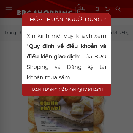
THỎA THUẬN NGƯỜI DÙNG
×
Trang chủ
TP đông lạnh
Đậu hũ phô mai Cadeli 250g
Xin kính mời quý khách xem
"
Quy định về điều khoản và
điều kiện giao dịch
" của BRG
Shoping và Đăng ký tài
khoản mua sắm
TRÂN TRỌNG CẢM ƠN QUÝ KHÁCH