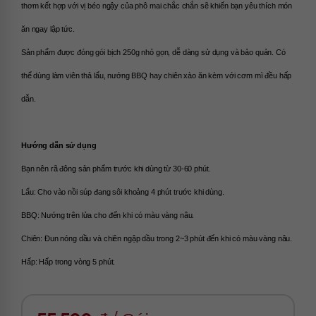
thơm kết hợp với vị béo ngậy của phô mai chắc chắn sẽ khiến bạn yêu thích món 
ăn ngay lập tức.
Sản phẩm được đóng gói bịch 250g nhỏ gọn, dễ dàng sử dụng và bảo quản. Có 
thể dùng làm viên thả lẩu, nướng BBQ hay chiên xào ăn kèm với cơm mì đều hấp 
dẫn.
Hướng dẫn sử dụng
Bạn nên rã đông sản phẩm trước khi dùng từ 30-60 phút.
Lẩu: Cho vào nồi súp đang sôi khoảng 4 phút trước khi dùng.
BBQ: Nướng trên lửa cho đến khi có màu vàng nâu.
Chiên: Đun nóng dầu và chiên ngập dầu trong 2~3 phút đến khi có màu vàng nâu.
Hấp: Hấp trong vòng 5 phút. 