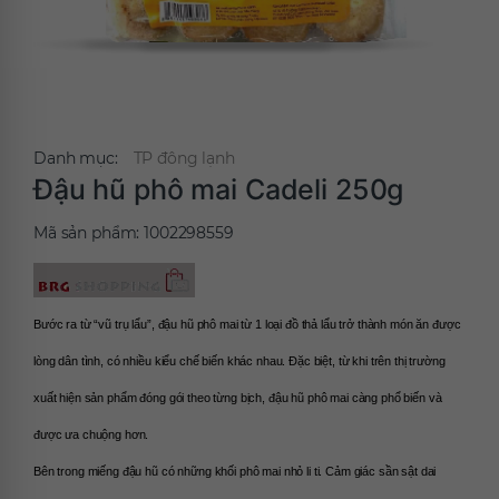
Danh mục:
TP đông lạnh
Đậu hũ phô mai Cadeli 250g
Mã sản phẩm:
1002298559
Bước ra từ “vũ trụ lẩu”, đậu hũ phô mai từ 1 loại đồ thả lẩu trở thành món ăn được 
lòng dân tình, có nhiều kiểu chế biến khác nhau. Đặc biệt, từ khi trên thị trường 
xuất hiện sản phẩm đóng gói theo từng bịch, đậu hũ phô mai càng phổ biến và 
được ưa chuộng hơn.
Bên trong miếng đậu hũ có những khối phô mai nhỏ li ti. Cảm giác sần sật dai 