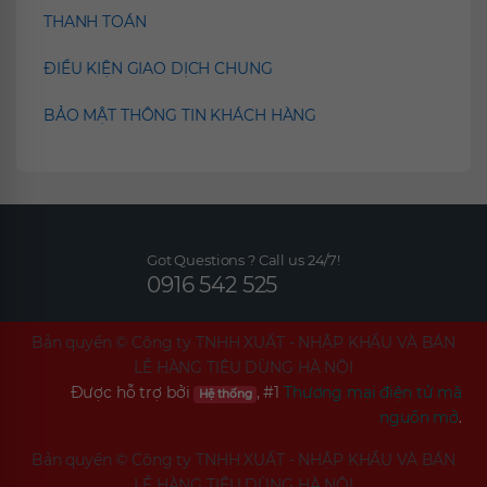
THANH TOÁN
ĐIỀU KIỆN GIAO DỊCH CHUNG
BẢO MẬT THÔNG TIN KHÁCH HÀNG
Got Questions ? Call us 24/7!
0916 542 525
Bản quyền ©
Công ty TNHH XUẤT - NHẬP KHẨU VÀ BÁN
LẺ HÀNG TIÊU DÙNG HÀ NỘI
Được hỗ trợ bởi
, #1
Thương mại điện tử mã
Hệ thống
nguồn mở
.
Bản quyền ©
Công ty TNHH XUẤT - NHẬP KHẨU VÀ BÁN
LẺ HÀNG TIÊU DÙNG HÀ NỘI