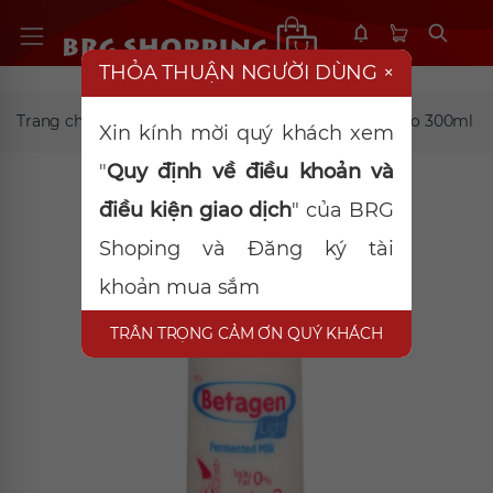
THỎA THUẬN NGƯỜI DÙNG
×
Trang chủ
TP mát
Sữa chua uống không béo 300ml
Xin kính mời quý khách xem
"
Quy định về điều khoản và
điều kiện giao dịch
" của BRG
Shoping và Đăng ký tài
khoản mua sắm
TRÂN TRỌNG CẢM ƠN QUÝ KHÁCH