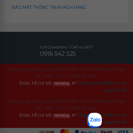
BẢO MẬT THÔNG TIN KHÁCH HÀNG
Got Questions ? Call us 24/7!
0916 542 525
Bản quyền ©
Công ty TNHH XUẤT - NHẬP KHẨU VÀ BÁN
LẺ HÀNG TIÊU DÙNG HÀ NỘI
Được hỗ trợ bởi
, #1
Thương mại điện tử mã
Hệ thống
nguồn mở
.
Bản quyền ©
Công ty TNHH XUẤT - NHẬP KHẨU VÀ BÁN
LẺ HÀNG TIÊU DÙNG HÀ NỘI
Được hỗ trợ bởi
, #1
Thương mại điện tử mã
Hệ thống
nguồn mở
.