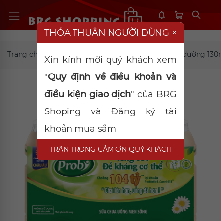
THỎA THUẬN NGƯỜI DÙNG
×
Trang chủ
TP mát
Sữa chua uống Probi có đường 130
Xin kính mời quý khách xem
"
Quy định về điều khoản và
điều kiện giao dịch
" của BRG
Shoping và Đăng ký tài
khoản mua sắm
TRÂN TRỌNG CẢM ƠN QUÝ KHÁCH