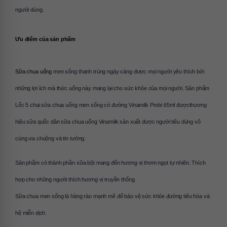
người dùng.
Ưu điểm của sản phẩm 
Sữa chua uống
 men sống thanh trùng ngày càng được mọi người yêu thích bởi 
những lợi ích mà thức uống này mang lại cho sức khỏe của mọi người. Sản phẩm 
Lốc 5 chai sữa chua uống men sống có đường Vinamilk Probi 65ml đượcthương 
hiệu sữa quốc dân sữa chua uống Vinamilk sản xuất được người tiêu dùng vô 
cùng ưa chuộng và tin tưởng.
Sản phẩm có thành phần sữa bột mang đến hương vị thơm ngọt tự nhiên. Thích 
hợp cho những người thích hương vị truyền thống.
Sữa chua men sống là hàng rào mạnh mẽ để bảo vệ sức khỏe đường tiêu hóa và 
hệ miễn dịch.