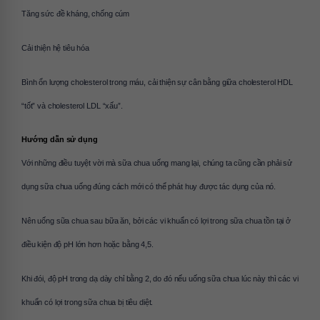
Tăng sức đề kháng, chống cúm
Cải thiện hệ tiêu hóa
Bình ổn lượng cholesterol trong máu, cải thiện sự cân bằng giữa cholesterol HDL 
“tốt” và cholesterol LDL “xấu”. 
Hướng dẫn sử dụng
Với những điều tuyệt vời mà sữa chua uống mang lại, chúng ta cũng cần phải sử 
dụng sữa chua uống đúng cách mới có thể phát huy được tác dụng của nó.
Nên uống sữa chua sau bữa ăn, bởi các vi khuẩn có lợi trong sữa chua tồn tại ở 
điều kiện độ pH lớn hơn hoặc bằng 4,5.
Khi đói, độ pH trong dạ dày chỉ bằng 2, do đó nếu uống sữa chua lúc này thì các vi 
khuẩn có lợi trong sữa chua bị tiêu diệt.