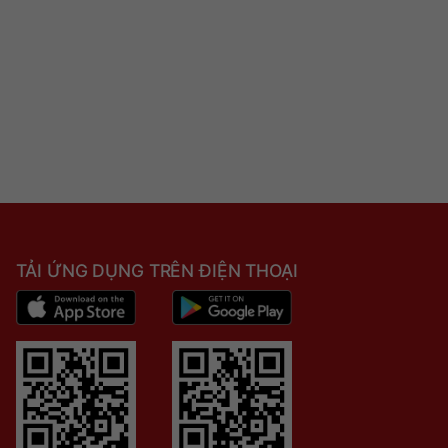
TẢI ỨNG DỤNG TRÊN ĐIỆN THOẠI