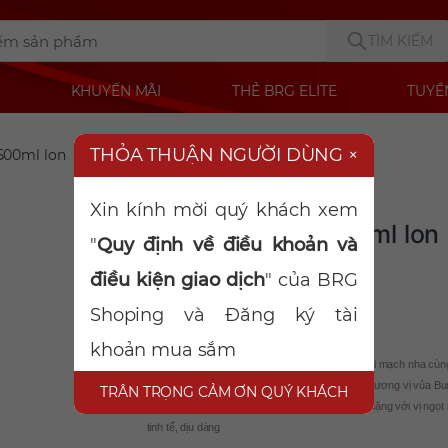
TÌM KIẾM
KHUYẾN MÃI
THẺ BRG ELITE
TUYỂ
THỎA THUẬN NGƯỜI DÙNG
×
500ml lon
Danh mục:
Bia
Xin kính mời quý khách xem
Bia Budweiser 500ml lon
"
Quy định về điều khoản và
Mã sản phẩm:
2002243083
điều kiện giao dịch
" của BRG
Shoping và Đăng ký tài
khoản mua sắm
Bia Budweiser là loại bia được sản xuất bằng loại mạch nha cùn
hoa bia thượng hạng của Hoa Kỳ và Châu Âu. Hương vị vủa Bu
TRÂN TRỌNG CẢM ƠN QUÝ KHÁCH
là sự cân bằng tuyệt đối giữa vị cay không quá nặng với vị ngọt
tinh tế, dịu dàng