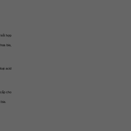
kết hợp 
oa bia, 
ại acid 
cấp cho 
 bia.