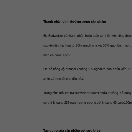
Thành phần dinh dưỡng trong sản phẩm
Bia Budweiser có thành phần hoàn toàn tự nhiên với công thức 
nguyên liệu hài hòa từ 70% mạch nha và 30% gạo, lúa mạch, h
men và nước sạch. 
Bia có nồng độ ethanol khoảng 5% ngoài ra còn chứa đến 17 lo
amin và men tốt cho tiêu hóa.
Trung bình mỗi lon bia Budweiser 500ml chứa khoảng  sẽ cung 
cơ thể khoảng 215 calo, tương đương với khoảng 43 calo/100ml
Tác dụng của sản phẩm với sức khỏe