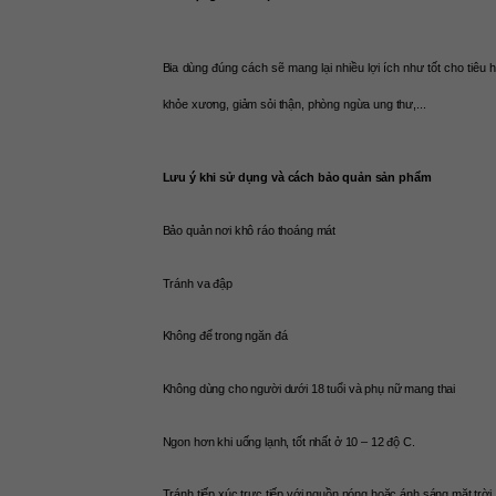
Bia dùng đúng cách sẽ mang lại nhiều lợi ích như tốt cho tiêu 
khỏe xương, giảm sỏi thận, phòng ngừa ung thư,...
Lưu ý khi sử dụng và cách bảo quản sản phẩm
Bảo quản nơi khô ráo thoáng mát
Tránh va đập
Không để trong ngăn đá
Không dùng cho người dưới 18 tuổi và phụ nữ mang thai
Ngon hơn khi uống lạnh, tốt nhất ở 10 – 12 độ C. 
Tránh tiếp xúc trực tiếp với nguồn nóng hoặc ánh sáng mặt trời.