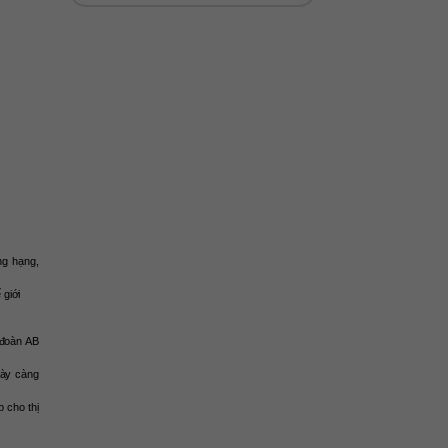
g hạng, 
 giới
đoàn AB 
ày càng 
 cho thị 