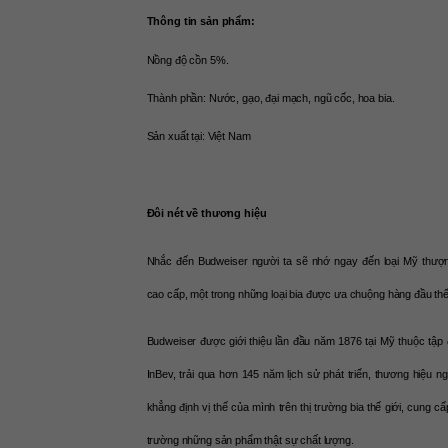
Thông tin sản phẩm:
Nồng độ cồn 5%. 
Thành phần: Nước, gạo, đại mạch, ngũ cốc, hoa bia.
Sản xuất tại: Việt Nam
Đôi nét về thương hiệu 
Nhắc đến Budweiser người ta sẽ nhớ ngay đến loại Mỹ thượn
cao cấp, một trong những loại bia được ưa chuộng hàng đầu thế
Budweiser được giới thiệu lần đầu năm 1876 tại Mỹ thuộc tập 
InBev, trải qua hơn 145 năm lịch sử phát triển, thương hiệu ng
khẳng định vị thế của mình trên thị trường bia thế giới, cung cấp
trường những sản phẩm thật sự chất lượng.