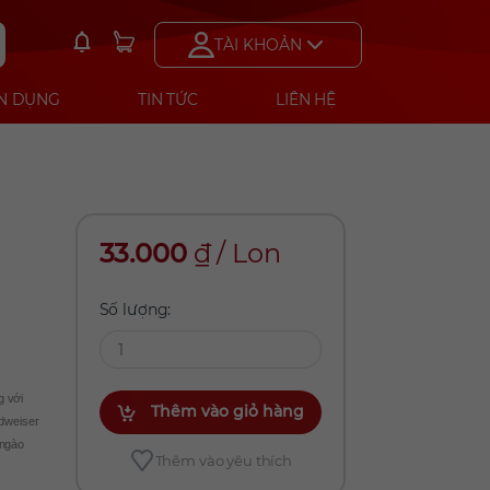
TÀI KHOẢN
N DỤNG
TIN TỨC
LIÊN HỆ
33.000
₫
/
Lon
Số lượng:
g với
Thêm vào giỏ hàng
dweiser
 ngào
Thêm vào yêu thích