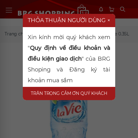
THỎA THUẬN NGƯỜI DÙNG
×
Trang chủ
Đồ uống khác
Nước khoáng Lavie 0.35L
Xin kính mời quý khách xem
"
Quy định về điều khoản và
điều kiện giao dịch
" của BRG
Shoping và Đăng ký tài
khoản mua sắm
TRÂN TRỌNG CẢM ƠN QUÝ KHÁCH