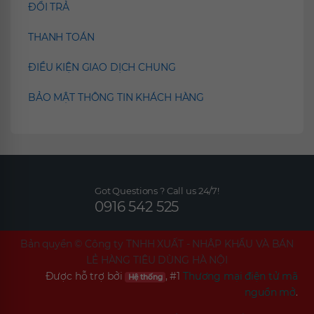
ĐỔI TRẢ
THANH TOÁN
ĐIỀU KIỆN GIAO DỊCH CHUNG
BẢO MẬT THÔNG TIN KHÁCH HÀNG
Got Questions ? Call us 24/7!
0916 542 525
Bản quyền ©
Công ty TNHH XUẤT - NHẬP KHẨU VÀ BÁN
LẺ HÀNG TIÊU DÙNG HÀ NỘI
Được hỗ trợ bởi
, #1
Thương mại điện tử mã
Hệ thống
nguồn mở
.