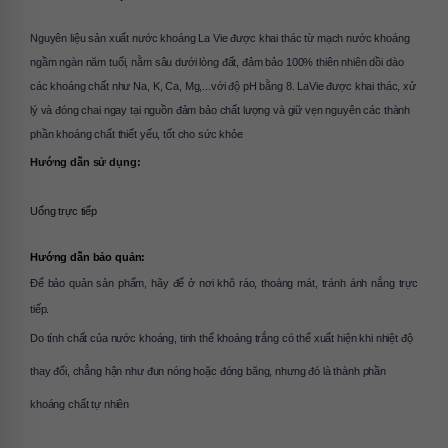
Nguyên liệu sản xuất nước khoáng La Vie được khai thác từ mạch nước khoáng 
ngầm ngàn năm tuổi, nằm sâu dưới lòng đất, đảm bảo 100% thiên nhiên dồi dào 
các khoáng chất như Na, K, Ca, Mg,...với độ pH bằng 8. LaVie được khai thác, xử 
lý và đóng chai ngay tại nguồn đảm bảo chất lượng và giữ vẹn nguyên các thành 
phần khoáng chất thiết yếu, tốt cho sức khỏe
Hướng dẫn sử dụng:
Uống trực tiếp
Hướng dẫn bảo quản: 
Để bảo quản sản phẩm, hãy để ở nơi khô ráo, thoáng mát, tránh ánh nắng trực 
tiếp. 
Do tính chất của nước khoáng, tinh thể khoáng trắng có thể xuất hiện khi nhiệt độ 
thay đổi, chẳng hận như đun nóng hoặc đóng băng, nhưng đó là thành phần 
khoáng chất tự nhiên