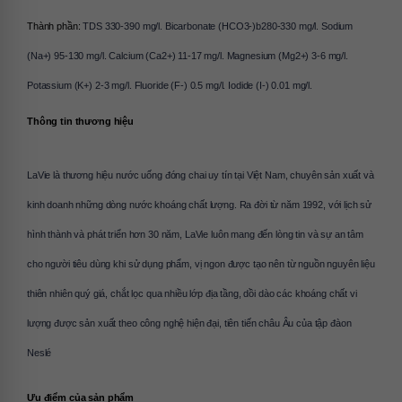
Thành phần: 
TDS 330-390 mg/l. Bicarbonate (HCO3-)b280-330 mg/l. Sodium 
(Na+) 95-130 mg/l. Calcium (Ca2+) 11-17 mg/l. Magnesium (Mg2+) 3-6 mg/l. 
Potassium (K+) 2-3 mg/l. Fluoride (F-) 0.5 mg/l. Iodide (I-) 0.01 mg/l.
Thông tin thương hiệu
LaVie là thương hiệu nước uống đóng chai uy tín tại Việt Nam, chuyên sản xuất và 
kinh doanh những dòng nước khoáng chất lượng. Ra đời từ năm 1992, với lịch sử 
hình thành và phát triển hơn 30 năm, LaVie luôn mang đến lòng tin và sự an tâm 
cho người tiêu dùng khi sử dụng phẩm, vị ngon được tạo nên từ nguồn nguyên liệu 
thiên nhiên quý giá, chắt lọc qua nhiều lớp địa tầng, dồi dào các khoáng chất vi 
lượng được sản xuất theo công nghệ hiện đại, tiên tiến châu Âu của tập đàon 
Neslé 
Ưu điểm của sản phẩm 