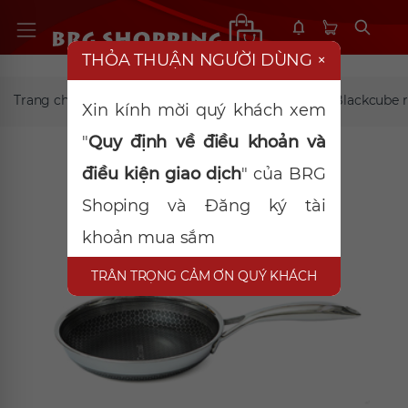
THỎA THUẬN NGƯỜI DÙNG
×
Trang chủ
Đồ gia dụng
BC-FP20-DS Chảo Blackcube 
Xin kính mời quý khách xem
"
Quy định về điều khoản và
điều kiện giao dịch
" của BRG
Shoping và Đăng ký tài
khoản mua sắm
TRÂN TRỌNG CẢM ƠN QUÝ KHÁCH