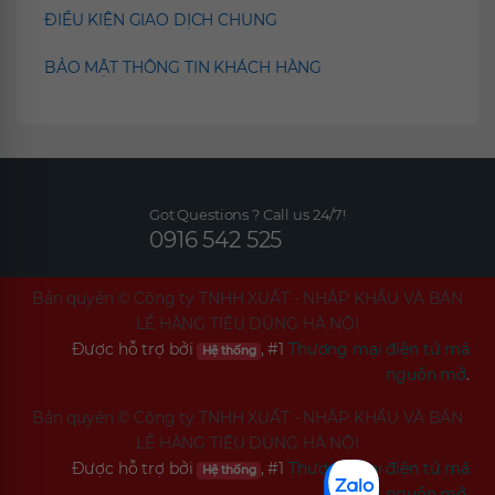
ĐIỀU KIỆN GIAO DỊCH CHUNG
BẢO MẬT THÔNG TIN KHÁCH HÀNG
Got Questions ? Call us 24/7!
0916 542 525
Bản quyền ©
Công ty TNHH XUẤT - NHẬP KHẨU VÀ BÁN
LẺ HÀNG TIÊU DÙNG HÀ NỘI
Được hỗ trợ bởi
, #1
Thương mại điện tử mã
Hệ thống
nguồn mở
.
Bản quyền ©
Công ty TNHH XUẤT - NHẬP KHẨU VÀ BÁN
LẺ HÀNG TIÊU DÙNG HÀ NỘI
Được hỗ trợ bởi
, #1
Thương mại điện tử mã
Hệ thống
nguồn mở
.