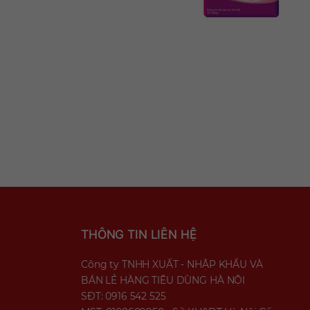
THÔNG TIN LIÊN HỆ
Công ty TNHH XUẤT - NHẬP KHẨU VÀ
BÁN LẺ HÀNG TIÊU DÙNG HÀ NỘI
SĐT: 0916 542 525