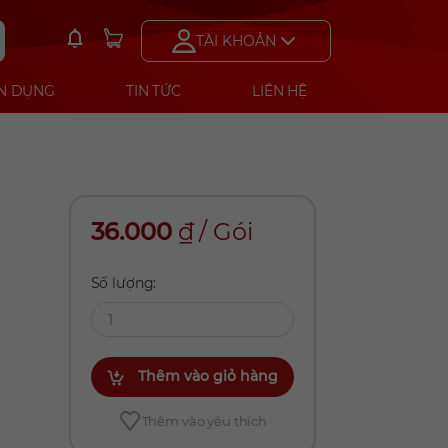
TÀI KHOẢN
N DỤNG
TIN TỨC
LIÊN HỆ
36.000
₫
/
Gói
Số lượng:
Thêm vào giỏ hàng
Thêm vào yêu thích