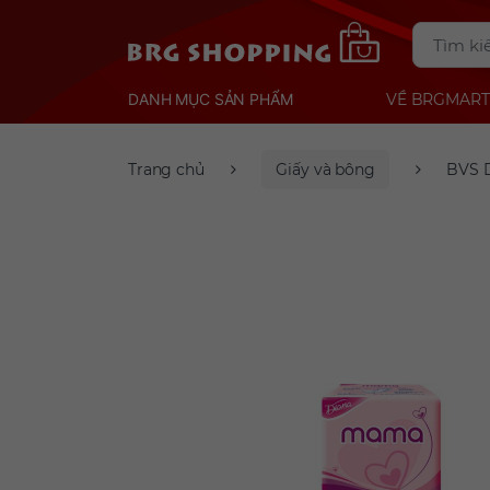
DANH MỤC SẢN PHẨM
VỀ BRGMART
Trang chủ
Giấy và bông
BVS 