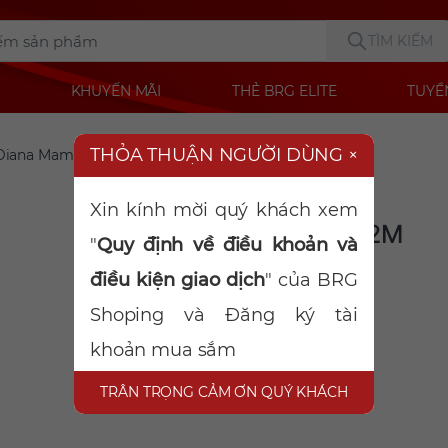
TÌM KIẾM
KHUYẾN MÃI
THẺ BRG ELITE
TUYỂ
THỎA THUẬN NGƯỜI DÙNG
×
Diana Mama 12M
Danh mục:
Giấy và bông
Xin kính mời quý khách xem
BVS Diana Mama 12M
"
Quy định về điều khoản và
Mã sản phẩm:
2007050136
điều kiện giao dịch
" của BRG
Shoping và Đăng ký tài
khoản mua sắm
TRÂN TRỌNG CẢM ƠN QUÝ KHÁCH