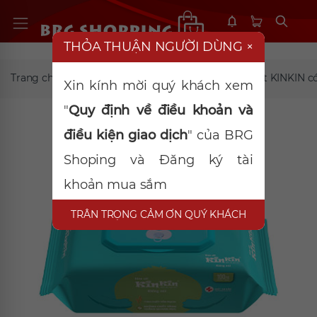
THỎA THUẬN NGƯỜI DÙNG
×
Trang chủ
Giấy, bông, đồ gia dụng
Khăn ướt KINKIN có
Xin kính mời quý khách xem
"
Quy định về điều khoản và
điều kiện giao dịch
" của BRG
Shoping và Đăng ký tài
khoản mua sắm
TRÂN TRỌNG CẢM ƠN QUÝ KHÁCH