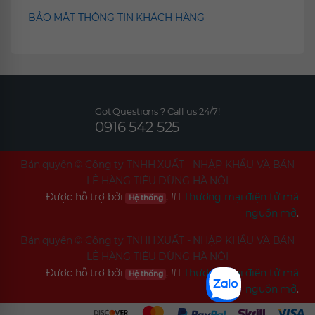
BẢO MẬT THÔNG TIN KHÁCH HÀNG
Got Questions ? Call us 24/7!
0916 542 525
Bản quyền ©
Công ty TNHH XUẤT - NHẬP KHẨU VÀ BÁN
LẺ HÀNG TIÊU DÙNG HÀ NỘI
Được hỗ trợ bởi
, #1
Thương mại điện tử mã
Hệ thống
nguồn mở
.
Bản quyền ©
Công ty TNHH XUẤT - NHẬP KHẨU VÀ BÁN
LẺ HÀNG TIÊU DÙNG HÀ NỘI
Được hỗ trợ bởi
, #1
Thương mại điện tử mã
Hệ thống
nguồn mở
.