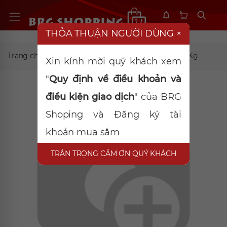
THỎA THUẬN NGƯỜI DÙNG
×
Trang chủ
Nông sản
Gạo Thái lan rồng đỏ 5Kg
Xin kính mời quý khách xem
"
Quy định về điều khoản và
điều kiện giao dịch
" của BRG
Shoping và Đăng ký tài
khoản mua sắm
TRÂN TRỌNG CẢM ƠN QUÝ KHÁCH