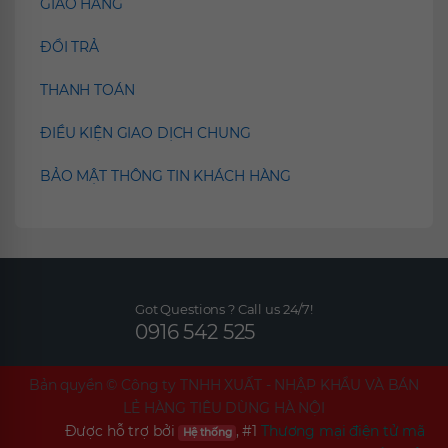
GIAO HÀNG
ĐỔI TRẢ
THANH TOÁN
ĐIỀU KIỆN GIAO DỊCH CHUNG
BẢO MẬT THÔNG TIN KHÁCH HÀNG
Got Questions ? Call us 24/7!
0916 542 525
Bản quyền ©
Công ty TNHH XUẤT - NHẬP KHẨU VÀ BÁN
LẺ HÀNG TIÊU DÙNG HÀ NỘI
Được hỗ trợ bởi
, #1
Thương mại điện tử mã
Hệ thống