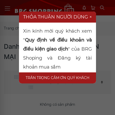
THỎA THUẬN NGƯỜI DÙNG
×
Trang chủ
Xin kính mời quý khách xem
"
Quy định về điều khoản và
Danh mục SẢN PHẨM KHUYẾN
điều kiện giao dịch
" của BRG
MẠI
Shoping và Đăng ký tài
khoản mua sắm
TRÂN TRỌNG CẢM ƠN QUÝ KHÁCH
Không có sản phẩm