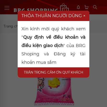
THỎA THUẬN NGƯỜI DÙNG
×
Trang chủ
TP ăn liền
Good Phở gà 68g
Xin kính mời quý khách xem
"
Quy định về điều khoản và
điều kiện giao dịch
" của BRG
Shoping và Đăng ký tài
khoản mua sắm
TRÂN TRỌNG CẢM ƠN QUÝ KHÁCH